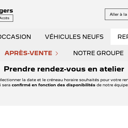
gers
Aller à l
 Accès
OCCASION
VÉHICULES NEUFS
RE
NS EN STOCK
APRÈS-VENTE
DÉCOUVREZ NOS GAMM
NOTRE GROUPE
Prendre rendez-vous en atelier
PRENDRE RENDEZ-VOUS
QUI SOMMES NO
E DÉMONSTRATION
RÉSERVEZ UN ESSAI
électionner la date et le créneau horaire souhaités pour votre r
i sera
confirmé en fonction des disponibilités
de notre équipe 
NOS OFFRES DU MOMENT
NOUS REJOINDR
AIBLE KILOMÉTRAGE
DÉCOUVREZ L'ÉLECTRIQ
ENTRETIEN ET RÉPARATIONS
NOS ACTUALITÉ
ET HYBRIDES
DÉCOUVREZ L'HYBRIDE
ENTRETIEN VÉHICULE ÉLECTRIQUE
PARRAINAGE G
ENTS SPOTICAR
THERMIQUE VS ÉLECTRI