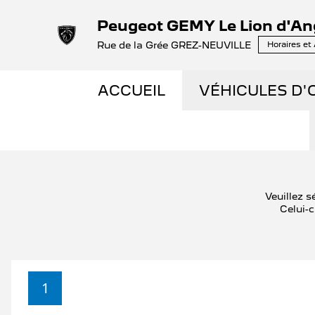
Peugeot GEMY Le Lion d'An
Rue de la Grée GREZ-NEUVILLE
Horaires et
ACCUEIL
VÉHICULES D'
NOS OCCASIO
VÉHICULES D
Veuillez s
Celui-c
OCCASIONS F
ÉLECTRIQUES 
1
LES ENGAGEM