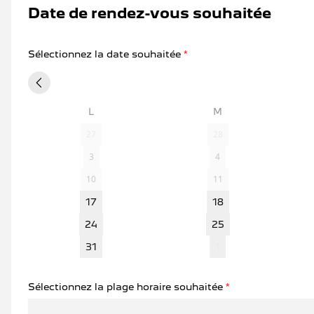
Date de rendez-vous souhaitée
NOS SERVICE
Sélectionnez la date souhaitée
*
L
M
27
28
3
4
10
11
17
18
24
25
31
1
Sélectionnez la plage horaire souhaitée
*