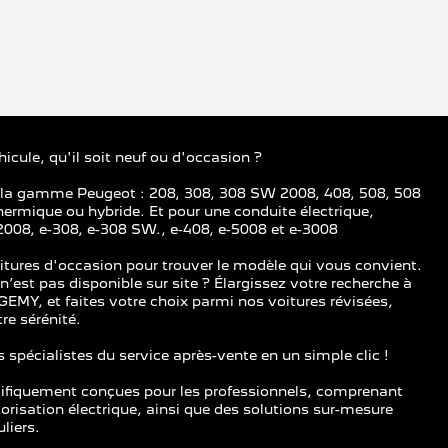
icule, qu'il soit neuf ou d'occasion ?
e la gamme Peugeot : 208, 308, 308 SW 2008, 408, 508, 508
ermique ou hybride. Et pour une conduite électrique,
2008, e-308, e-308 SW., e-408, e-5008 et e-3008
itures d'occasion pour trouver le modèle qui vous convient.
’est pas disponible sur site ? Élargissez votre recherche à
EMY, et faites votre choix parmi nos voitures révisées,
re sérénité.
spécialistes du service après-vente en un simple clic !
ifiquement conçues pour les professionnels, comprenant
isation électrique, ainsi que des solutions sur-mesure
liers.