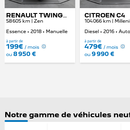
RENAULT TWINGO III
CITROEN C4
58 605 km | Zen
104 066 km | Mille
Essence • 2018 • Manuelle
à partir de
à partir de
199€
479€
/ mois
/ mois
8 950 €
9 990 €
ou
ou
Notre gamme de véhicules neu