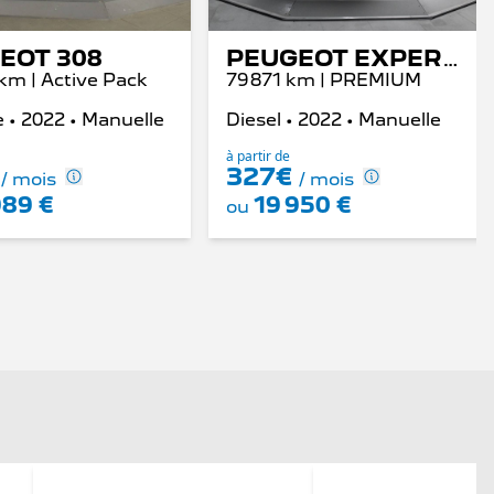
EOT 308
PEUGEOT EXPERT FOURGON
 km | Active Pack
79 871 km | PREMIUM
 • 2022 • Manuelle
Diesel • 2022 • Manuelle
à partir de
€
327€
/ mois
/ mois
989 €
19 950 €
ou