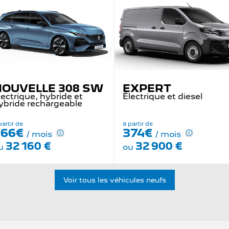
NOUVELLE 308 SW
EXPERT
lectrique, hybride et
Électrique et diesel
ybride rechargeable
partir de
à partir de
366€
374€
/ mois
/ mois
32 160 €
32 900 €
u
ou
Voir tous les véhicules neufs