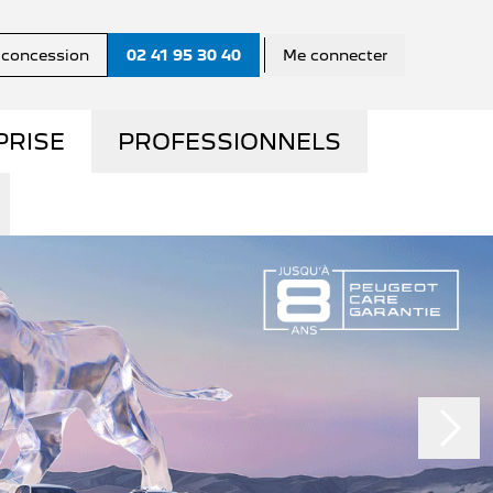
a concession
02 41 95 30 40
Me connecter
PRISE
PROFESSIONNELS
ES
LA GAMME PRO
US ?
UTILITAIRES D'OCCASION
E
UE
NOS SERVICES AUX PRO
S
CONTACTEZ UN
CONSEILLER "PRO"
EMY
QUE