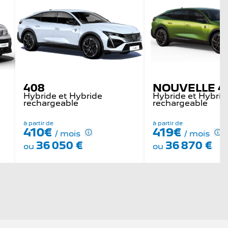
408
NOUVELLE 4
Hybride et Hybride
Hybride et Hybrid
rechargeable
rechargeable
à partir de
à partir de
410€
419€
/ mois
/ mois
36 050 €
36 870 €
ou
ou