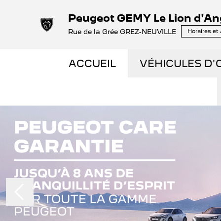
Peugeot GEMY Le Lion d'An
Rue de la Grée GREZ-NEUVILLE
Horaires et
ACCUEIL
VÉHICULES D'
NOS OCCASIO
Slide 1 of 8
VÉHICULES D
OCCASIONS F
ÉLECTRIQUES 
LES ENGAGEM