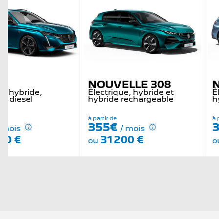
W
NOUVELLE 308
e, hybride,
Électrique, hybride et
É
et diesel
hybride rechargeable
h
à partir de
à 
355€
/ mois
/ mois
60 €
31 200 €
ou
o