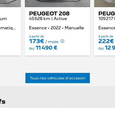
PEUGEOT 208
PEUG
nium
45 628 km | Active
109 217
Diesel • 2016 • Automatique
Essence • 2022 • Manuelle
Essence
à partir de
à partir de
173€
222
/ mois
11 490 €
12 
ou
ou
Tous nos véhicules d'occasion
fs