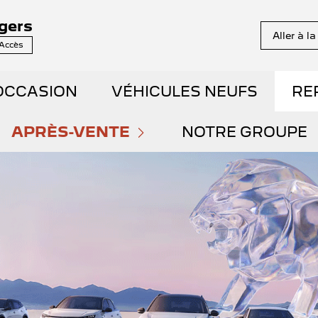
gers
Aller à l
 Accès
OCCASION
VÉHICULES NEUFS
RE
NS EN STOCK
APRÈS-VENTE
DÉCOUVREZ NOS GAMM
NOTRE GROUPE
PRENDRE RENDEZ-VOUS
QUI SOMMES NO
E DÉMONSTRATION
RÉSERVEZ UN ESSAI
NOS OFFRES DU MOMENT
NOUS REJOINDR
AIBLE KILOMÉTRAGE
DÉCOUVREZ L'ÉLECTRIQ
ENTRETIEN ET RÉPARATIONS
NOS ACTUALITÉ
ET HYBRIDES
DÉCOUVREZ L'HYBRIDE
ENTRETIEN VÉHICULE ÉLECTRIQUE
PARRAINAGE G
ENTS SPOTICAR
THERMIQUE VS ÉLECTRI